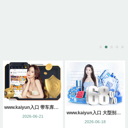
www.kaiyun入口 带车库的园林景观设计
www.kaiyun入口 大型别墅园林景观设计
2026-06-21
2026-06-18