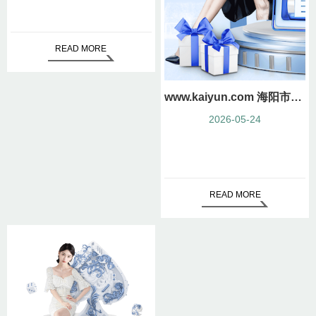
READ MORE
www.kaiyun.com 海阳市边坡绿化工程
2026-05-24
READ MORE