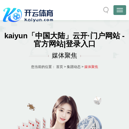
kaiyun「中国大陆」云开·门户网站 -
官方网站|登录入口
媒体聚焦
您当前的位置：
首页
>
集团动态
>
媒体聚焦