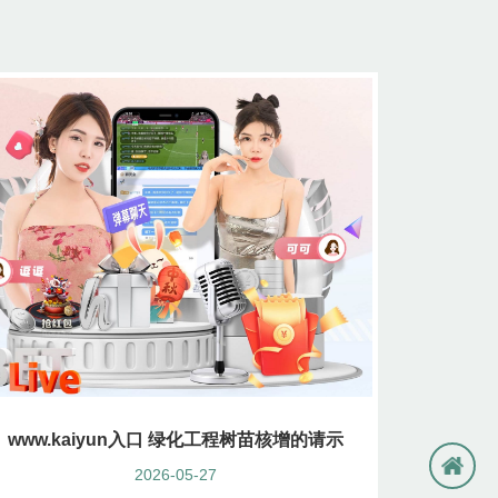
www.kaiyun入口 绿化工程树苗核增的请示
2026-05-27