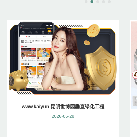
www.kaiyun 昆明世博园垂直绿化工程
2026-05-28