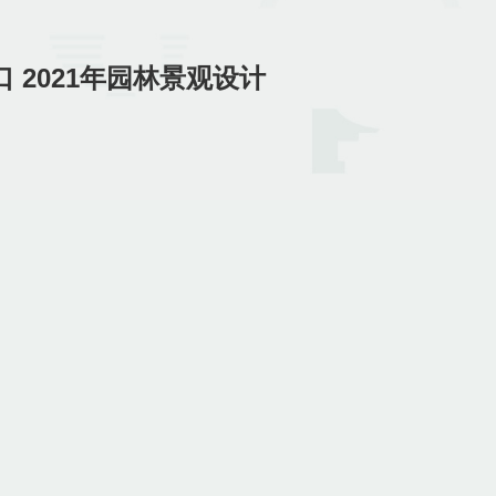
入口 2021年园林景观设计