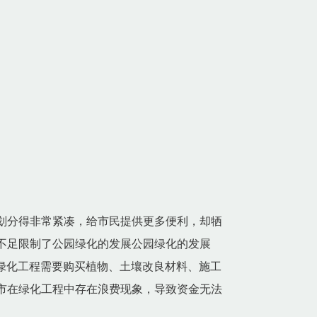
划分得非常紧凑，给市民提供更多便利，却牺
不足限制了公园绿化的发展公园绿化的发展
绿化工程需要购买植物、土壤改良材料、施工
市在绿化工程中存在浪费现象，导致资金无法