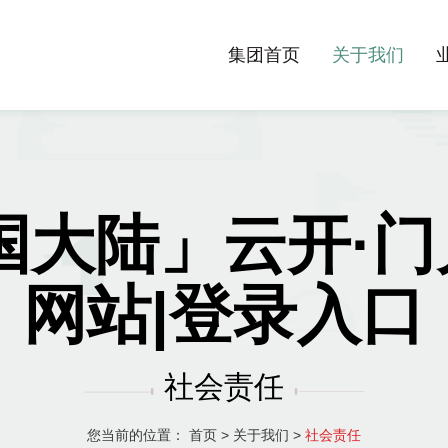
集团首页
关于我们
中国大陆」云开·门
网站|登录入口
社会责任
您当前的位置：
首页
>
关于我们
>
社会责任