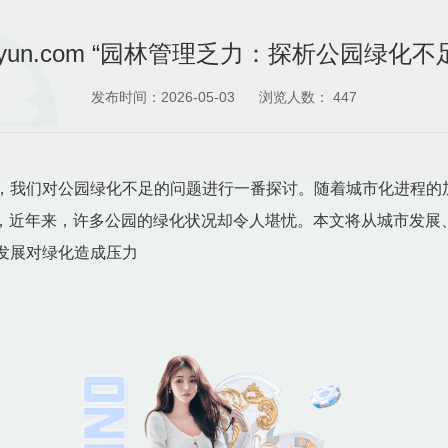
aiyun.com “园林管理乏力：探析公园绿化
发布时间：2026-05-03
浏览人数：
447
，我们对公园绿化不足的问题进行一番探讨。随着城市化进程的
，近年来，许多公园的绿化状况却令人堪忧。本文将从城市发展
发展对绿化造成压力