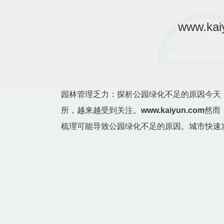
www.k
园林管理乏力：探析公园绿化不足的原因今天
所，越来越受到关注。
www.kaiyun.com
然而
梳理可能导致公园绿化不足的原因。城市快速