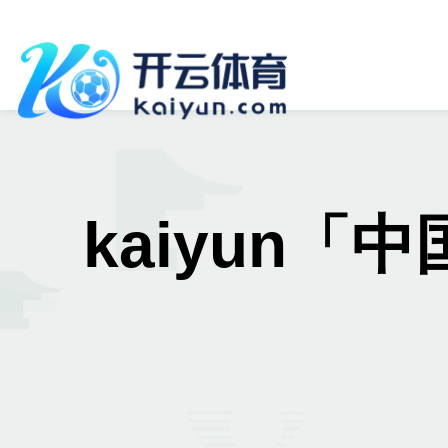
kaiyun「